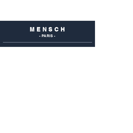
M E N S C H
- PARIS -
NOS
BOUTIQUES
Mensch Commerce
69 Rue Du Commerce
75015 Paris - France
Tel : 01 48 28 96 50
Mensch Vaugirard
352 Rue De Vaugirard
75015 Paris - France
Tel: 01 42 50 55 04