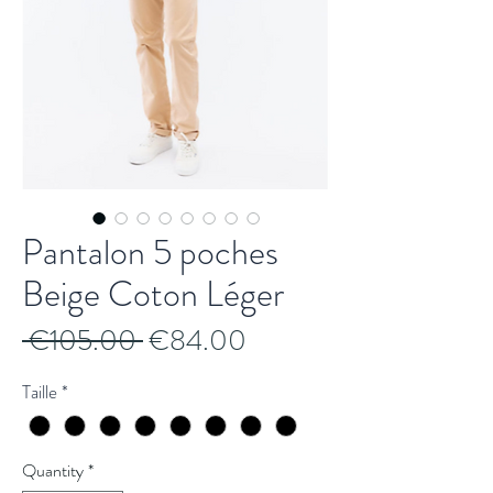
Pantalon 5 poches
Beige Coton Léger
Regular
Sale
 €105.00 
€84.00
Price
Price
Taille
*
Quantity
*