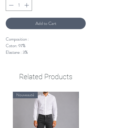
Add to Cart
Composition :
Coton: 97%
Elastane : 3%
Related Products
Nouveauté
Nouveauté