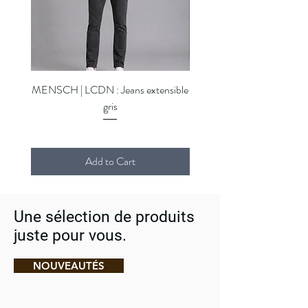
MENSCH | LCDN : Jeans extensible
MENSCH | LCDN : Jeans ex
gris
Add to Cart
Une sélection de produits
juste pour vous.
NOUVEAUTÉS