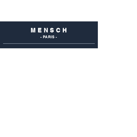
M E N S C H
- PARIS -
NOS
BOUTIQUES
Mensch Commerce
69 Rue Du Commerce
75015 Paris - France
Tel : 01 48 28 96 50
Mensch Vaugirard
352 Rue De Vaugirard
75015 Paris - France
Tel: 01 42 50 55 04