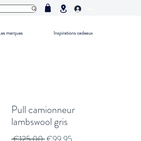
Se connecter
Les marques
Inspirations cadeaux
Pull camionneur
lambswool gris
Regular
Sale
 €125.00 
€99.95