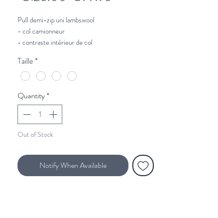
Price
Price
Pull demi-zip uni lambswool
- col camionneur
- contraste intérieur de col
- logo brodé coeur
Taille
*
- 80% laine d'agneau 20% polyamide pour
améliorer le traitement du lavage
Quantity
*
Out of Stock
Notify When Available