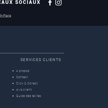
EAUX SOCIAUX
Retours sous
14 jours
ch-Paris
SERVICES CLIENTS
A propos
Contact
Click & Collect
Avis client
Guide des tailles