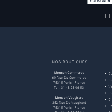
SOUSCRIRE
Livraison offerte*
dès 50 euros
NOS BOUTIQUES
Mensch Commerce
C
69 Rue Du Commerce
B
75015 Paris - France
Ve
Tel : 01 48 28 96 50
Pu
Mensch Vaugirard
C
352 Rue De Vaugirard
Pa
75015 Paris - France