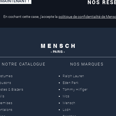
 MAINTENANT !
NOS RÉS
Paiement sécurisé
Service de retouche
Mastercard, Visa
en magasin
En cochant cette case, j'accepte la
politique de confidentialité de Mens
M E N S C H
- PARIS -
NOTRE CATALOGUE
NOS MARQUES
ostumes
Ralph Lauren
lousons
Eden Park
stes & Blazers
Tommy Hilfiger
lls
Mcs
hemises
Mensch
ntalons
Lcdn