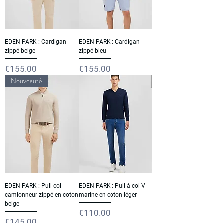
EDEN PARK : Cardigan
EDEN PARK : Cardigan
zippé beige
zippé bleu
Price
Price
€155.00
€155.00
Nouveauté
EDEN PARK : Pull col
EDEN PARK : Pull à col V
camionneur zippé en coton
marine en coton léger
beige
Price
€110.00
Price
€145.00