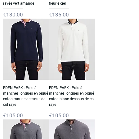
rayée vert amande
fleurie ciel
Price
Price
€130.00
€135.00
EDEN PARK : Polo à
EDEN PARK : Polo à
manches longues en piqué
manches longues en piqué
coton marine dessous de
coton blanc dessous de col
col rayé
rayé
Price
Price
€105.00
€105.00