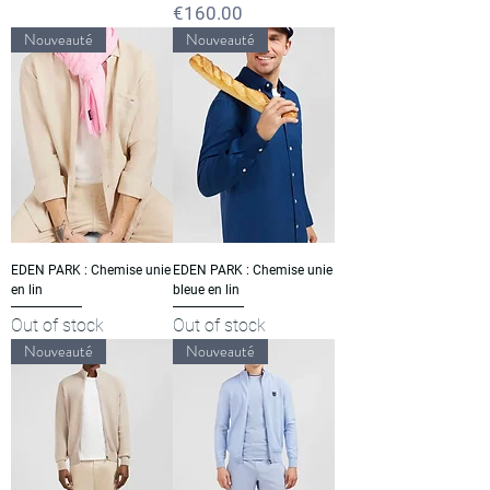
Price
€160.00
Nouveauté
Nouveauté
EDEN PARK : Chemise unie
EDEN PARK : Chemise unie
en lin
bleue en lin
Out of stock
Out of stock
Nouveauté
Nouveauté