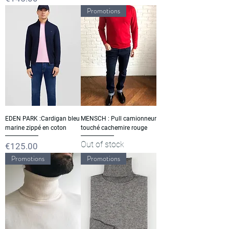
Promotions
EDEN PARK :Cardigan bleu
MENSCH : Pull camionneur
marine zippé en coton
touché cachemire rouge
Out of stock
Price
€125.00
Promotions
Promotions