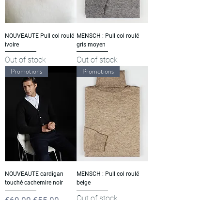
NOUVEAUTE Pull col roulé
MENSCH : Pull col roulé
ivoire
gris moyen
Out of stock
Out of stock
Promotions
Promotions
NOUVEAUTE cardigan
MENSCH : Pull col roulé
touché cachemire noir
beige
Out of stock
Regular Price
Sale Price
€69.00
€55.00