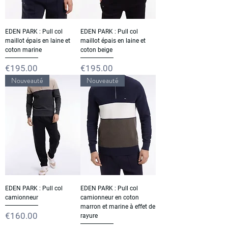
EDEN PARK : Pull col
EDEN PARK : Pull col
maillot épais en laine et
maillot épais en laine et
coton marine
coton beige
Price
Price
€195.00
€195.00
Nouveauté
Nouveauté
EDEN PARK : Pull col
EDEN PARK : Pull col
camionneur
camionneur en coton
marron et marine à effet de
Price
€160.00
rayure