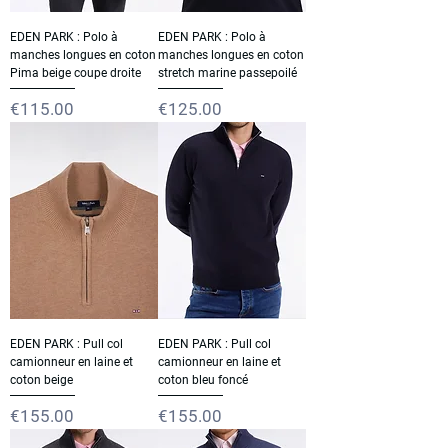
EDEN PARK : Polo à
EDEN PARK : Polo à
manches longues en coton
manches longues en coton
Pima beige coupe droite
stretch marine passepoilé
Price
Price
€115.00
€125.00
EDEN PARK : Pull col
EDEN PARK : Pull col
camionneur en laine et
camionneur en laine et
coton beige
coton bleu foncé
Price
Price
€155.00
€155.00