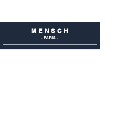
M E N S C H
- PARIS -
NOS
BOUTIQUES
Mensch Commerce
69 Rue Du Commerce
75015 Paris - France
Tel : 01 48 28 96 50
Mensch Vaugirard
352 Rue De Vaugirard
75015 Paris - France
Tel: 01 42 50 55 04