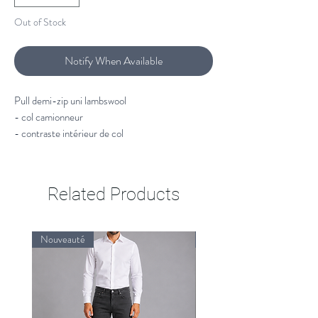
Out of Stock
Notify When Available
Pull demi-zip uni lambswool
- col camionneur
- contraste intérieur de col
- logo brodé coeur
- 80% laine d'agneau 20% polyamide pour
améliorer le traitement du lavage
Related Products
Nouveauté
Nouveauté