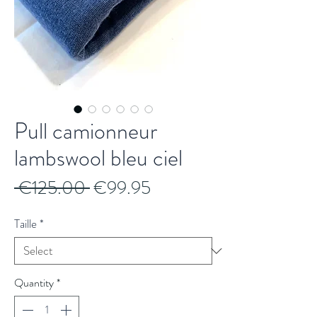
Pull camionneur
lambswool bleu ciel
Regular
Sale
 €125.00 
€99.95
Price
Price
Taille
*
Quantity
*