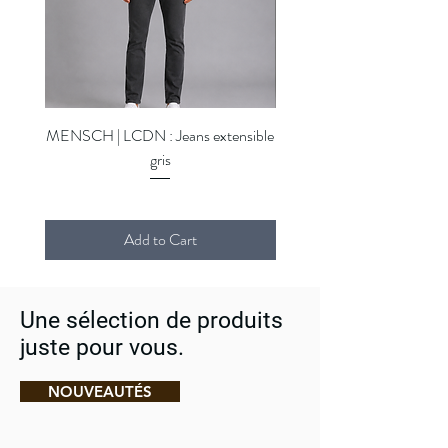
MENSCH | LCDN : Jeans extensible
MENSCH | LCDN : Jeans ex
gris
Add to Cart
Une sélection de produits
juste pour vous.
NOUVEAUTÉS