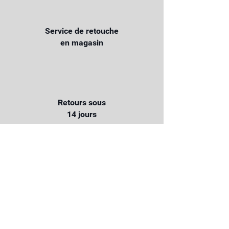
Service de retouche
en magasin
Retours sous
14 jours