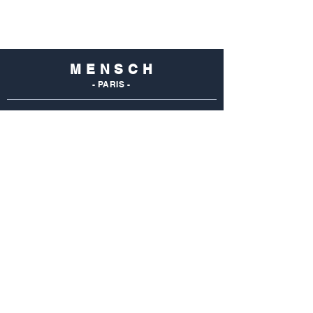
M E N S C H
- PARIS -
NOS
BOUTIQUES
Mensch Commerce
69 Rue Du Commerce
75015 Paris - France
Tel : 01 48 28 96 50
Mensch Vaugirard
352 Rue De Vaugirard
75015 Paris - France
Tel: 01 42 50 55 04