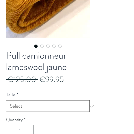
Pull camionneur
lambswool jaune
Regular
Sale
 €125.00 
€99.95
Price
Price
Taille
*
Quantity
*