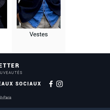
Vestes
ETTER
OUVEAUTÉS
EAUX SOCIAUX
Retours sous
14 jours
ch-Paris