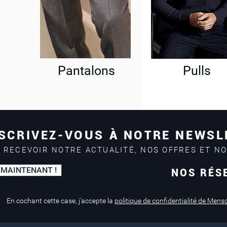
Pantalons
Pulls
SCRIVEZ-VOUS À NOTRE NEWSL
 RECEVOIR NOTRE ACTUALITÉ, NOS OFFRES ET N
 MAINTENANT !
NOS RÉS
Paiement sécurisé
Service de retouche
Mastercard, Visa
en magasin
En cochant cette case, j'accepte la
politique de confidentialité de Mens