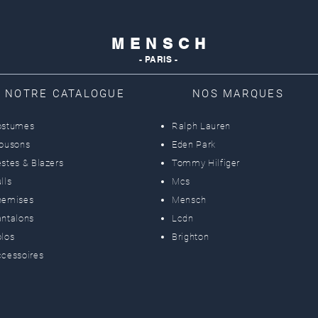
M E N S C H
- PARIS -
NOTRE CATALOGUE
NOS MARQUES
ostumes
Ralph Lauren
lousons
Eden Park
stes & Blazers
Tommy Hilfiger
lls
Mcs
hemises
Mensch
ntalons
Lcdn
los
Brighton
cessoires