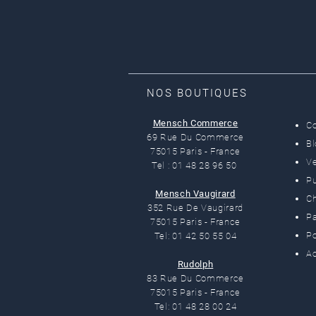
NOS BOUTIQUES
Mensch Commerce
C
69 Rue Du Commerce
B
75015 Paris - France
Ve
Tel : 01 48 28 96 50
Pu
Mensch Vaugirard
C
352 Rue De Vaugirard
Pa
75015 Paris - France
Po
Tel: 01 42 50 55 04
Ac
Rudolph
83 Rue Du Commerce
75015 Paris - France
Tel: 01 48 28 00 24