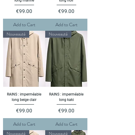
long marine
long noir
Price
Price
€99.00
€99.00
Add to Cart
Add to Cart
Nouveauté
Nouveauté
RAINS : imperméable
RAINS : imperméable
long beige clair
long kaki
Price
Price
€99.00
€99.00
Add to Cart
Add to Cart
Nouveauté
Nouveauté