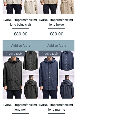
RAINS : imperméable mi-
RAINS : imperméable mi-
long beige clair
long beige
Price
Price
€89.00
€89.00
Add to Cart
Add to Cart
Nouveauté
Nouveauté
RAINS : imperméable mi-
RAINS : imperméable mi-
long noir
long marine