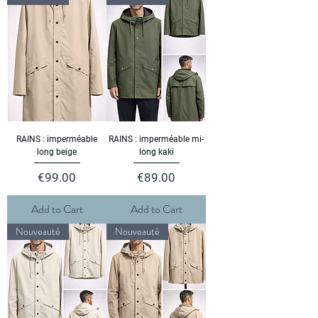
RAINS : imperméable
RAINS : imperméable mi-
long beige
long kaki
Price
Price
€99.00
€89.00
Add to Cart
Add to Cart
Nouveauté
Nouveauté