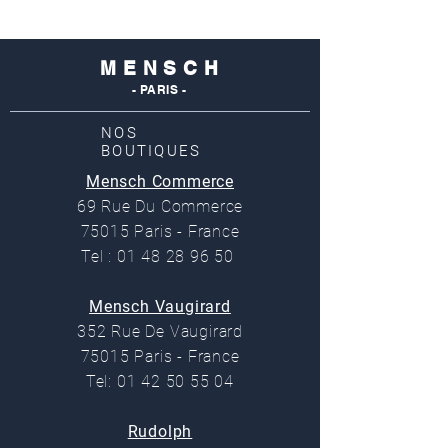
M E N S C H
- PARIS -
NOS
BOUTIQUES
Mensch Commerce
69 Rue Du Commerce
75015 Paris - France
Tel : 01 48 28 96 50
Mensch Vaugirard
352 Rue De Vaugirard
75015 Paris - France
Tel: 01 42 50 55 04
Rudolph