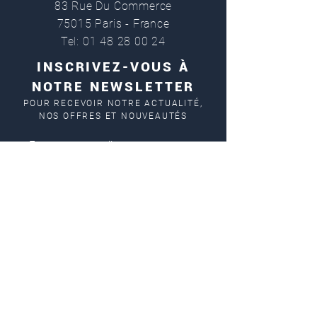
83 Rue Du Commerce
75015 Paris - France
Tel: 01 48 28 00 24
INSCRIVEZ-VOUS À
NOTRE NEWSLETTER
POUR RECEVOIR NOTRE ACTUALITÉ,
NOS OFFRES ET NOUVEAUTÉS
En cochant cette case, j'accepte la
politique de confidentialité de Mensch-
Paris
SOUSCRIRE MAINTENANT !
NOS MARQUES
Ralph Lauren
Eden Park