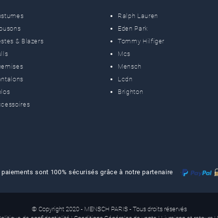
ostumes
Ralph Lauren
lousons
Eden Park
stes & Blazers
Tommy Hilfiger
lls
Mcs
hemises
Mensch
ntalons
Lcdn
los
Brighton
cessoires
 paiements sont 100% sécurisés grâce à notre partenaire
© Copyright 2020 - MENSCH PARIS - Tous droits réservés