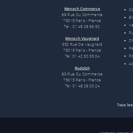
Mensch Commerce
C
69 Rue Du Commerce
B
75015 Paris - France
Ve
Tel : 01 48 28 96 50
Pu
Mensch Vaugirard
C
352 Rue De Vaugirard
Pa
75015 Paris - France
Po
Tel: 01 42 50 55 04
Ac
Rudolph
83 Rue Du Commerce
75015 Paris - France
Tel: 01 48 28 00 24
Tous les