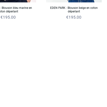
 Blouson bleu marine en
EDEN PARK : Blouson beige en coton
oton déperlant
déperlant
Price
Price
€195.00
€195.00