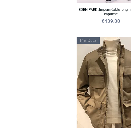
XL
M
EDEN PARK :Imperméable long m
XXL
XL
capuche
XXXL
Price
€439.00
Prix Doux