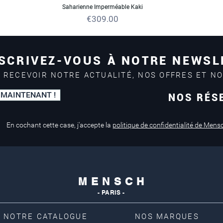
Saharienne Imperméable Kaki
Price
€309.00
SCRIVEZ-VOUS À NOTRE NEWSL
 RECEVOIR NOTRE ACTUALITÉ, NOS OFFRES ET N
 MAINTENANT !
NOS RÉS
En cochant cette case, j'accepte la
politique de confidentialité de Mens
M E N S C H
- PARIS -
NOTRE CATALOGUE
NOS MARQUES