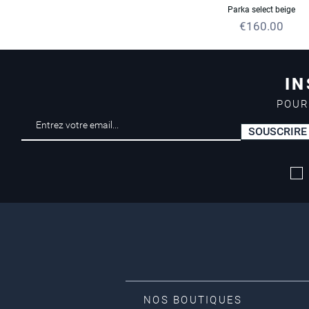
Parka select beige
Price
€160.00
IN
POUR
SOUSCRIRE
NOS BOUTIQUES