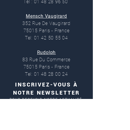
Tel : 01 48 28 96 50
Mensch Vaugirard
352 Rue De Vaugirard
75015 Paris - France
Tel: 01 42 50 55 04
Rudolph
83 Rue Du Commerce
75015 Paris - France
Tel: 01 48 28 00 24
INSCRIVEZ-VOUS À
NOTRE NEWSLETTER
POUR RECEVOIR NOTRE ACTUALITÉ,
NOS OFFRES ET NOUVEAUTÉS
En cochant cette case, j'accepte la