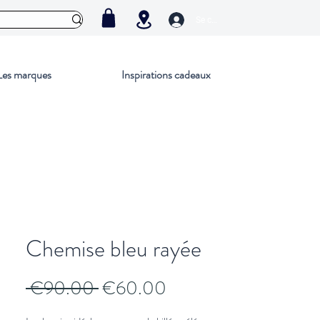
Se connecter
Les marques
Inspirations cadeaux
Chemise bleu rayée
Regular
Sale
 €90.00 
€60.00
Price
Price