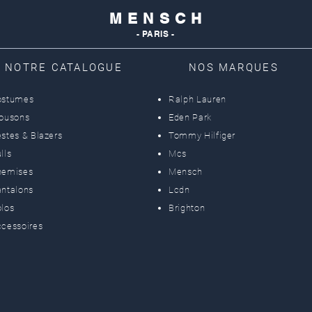
M E N S C H
- PARIS -
NOTRE CATALOGUE
NOS MARQUES
ostumes
Ralph Lauren
lousons
Eden Park
stes & Blazers
Tommy Hilfiger
lls
Mcs
hemises
Mensch
ntalons
Lcdn
los
Brighton
cessoires