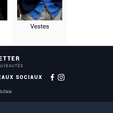
Vestes
ETTER
OUVEAUTÉS
EAUX SOCIAUX
Retours sous
14 jours
ch-Paris