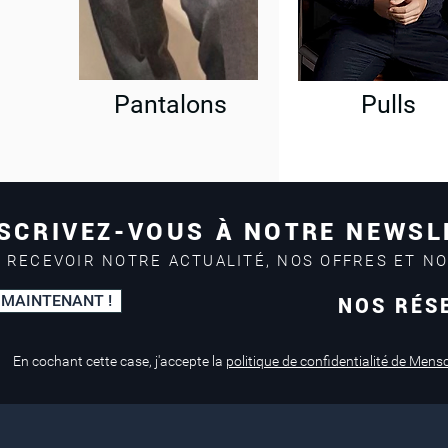
Pantalons
Pulls
SCRIVEZ-VOUS À NOTRE NEWSL
 RECEVOIR NOTRE ACTUALITÉ, NOS OFFRES ET N
 MAINTENANT !
NOS RÉS
Paiement sécurisé
Service de retouche
Mastercard, Visa
en magasin
En cochant cette case, j'accepte la
politique de confidentialité de Mens