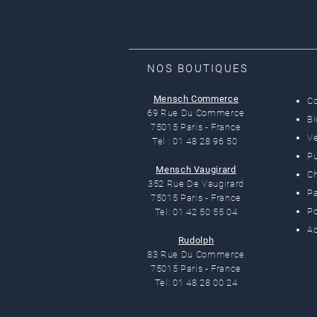
NOS BOUTIQUES
Mensch Commerce
C
69 Rue Du Commerce
B
75015 Paris - France
Ve
Tel : 01 48 28 96 50
Pu
Mensch Vaugirard
C
352 Rue De Vaugirard
Pa
75015 Paris - France
Po
Tel: 01 42 50 55 04
Ac
Rudolph
83 Rue Du Commerce
75015 Paris - France
Tel: 01 48 28 00 24