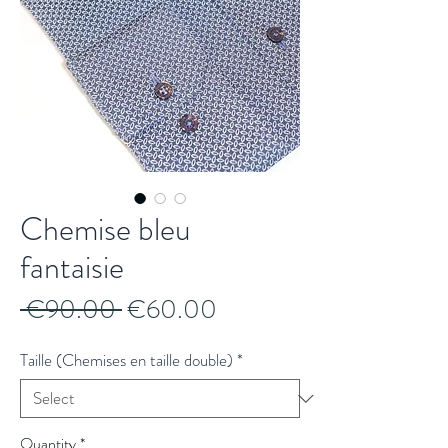
Chemise bleu
fantaisie
Regular
Sale
 €90.00 
€60.00
Price
Price
Taille (Chemises en taille double)
*
Quantity
*