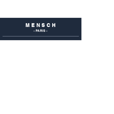
M E N S C H
- PARIS -
NOS
BOUTIQUES
Mensch Commerce
69 Rue Du Commerce
75015 Paris - France
Tel : 01 48 28 96 50
Mensch Vaugirard
352 Rue De Vaugirard
75015 Paris - France
Tel: 01 42 50 55 04