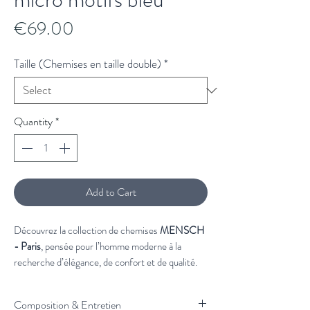
Price
€69.00
Taille (Chemises en taille double)
*
Quantity
*
Add to Cart
Découvrez la collection de chemises
MENSCH
- Paris
, pensée pour l’homme moderne à la
recherche d’élégance, de confort et de qualité.
Confectionnées dans des matières
soigneusement sélectionnées, nos chemises
Composition & Entretien