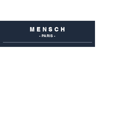
M E N S C H
- PARIS -
NOS
BOUTIQUES
Mensch Commerce
69 Rue Du Commerce
75015 Paris - France
Tel : 01 48 28 96 50
Mensch Vaugirard
352 Rue De Vaugirard
75015 Paris - France
Tel: 01 42 50 55 04