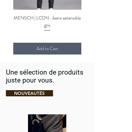
MENSCH | LCDN : Jeans extensible
MENSCH | LCDN : Jeans ex
gris
Add to Cart
Une sélection de produits
juste pour vous.
NOUVEAUTÉS