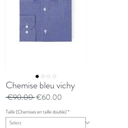
Chemise bleu vichy
Regular
Sale
 €90.00 
€60.00
Price
Price
Taille (Chemises en taille double)
*