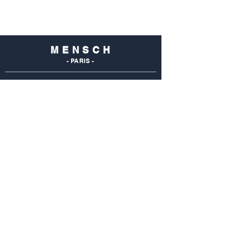
M E N S C H
- PARIS -
NOS
BOUTIQUES
Mensch Commerce
69 Rue Du Commerce
75015 Paris - France
Tel : 01 48 28 96 50
Mensch Vaugirard
352 Rue De Vaugirard
75015 Paris - France
Tel: 01 42 50 55 04