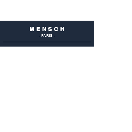
M E N S C H
- PARIS -
NOS
BOUTIQUES
Mensch Commerce
69 Rue Du Commerce
75015 Paris - France
Tel : 01 48 28 96 50
Mensch Vaugirard
352 Rue De Vaugirard
75015 Paris - France
Tel: 01 42 50 55 04