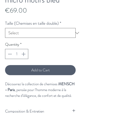
Price
€69.00
Taille (Chemises en taille double)
*
Quantity
*
Add to Cart
Découvrez la collection de chemises
MENSCH
- Paris
, pensée pour l’homme moderne à la
recherche d’élégance, de confort et de qualité.
Confectionnées dans des matières
soigneusement sélectionnées, nos chemises
Composition & Entretien