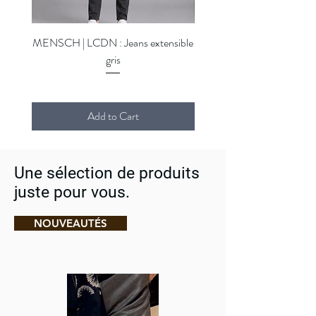
MENSCH | LCDN : Jeans extensible
MENSCH | LCDN : Jeans ex
gris
Add to Cart
Une sélection de produits
juste pour vous.
NOUVEAUTÉS