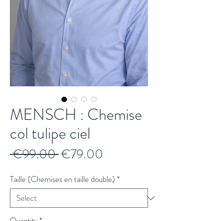
MENSCH : Chemise
col tulipe ciel
Regular
Sale
 €99.00 
€79.00
Price
Price
Taille (Chemises en taille double)
*
Quantity
*