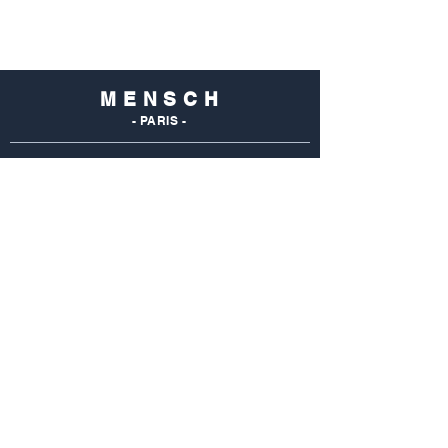
M E N S C H
- PARIS -
NOS
BOUTIQUES
Mensch Commerce
69 Rue Du Commerce
75015 Paris - France
Tel : 01 48 28 96 50
Mensch Vaugirard
352 Rue De Vaugirard
75015 Paris - France
Tel: 01 42 50 55 04