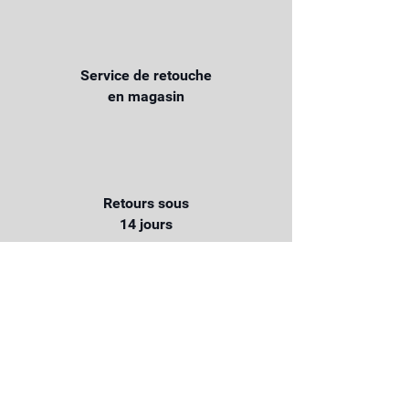
Service de retouche
en magasin
Retours sous
14 jours