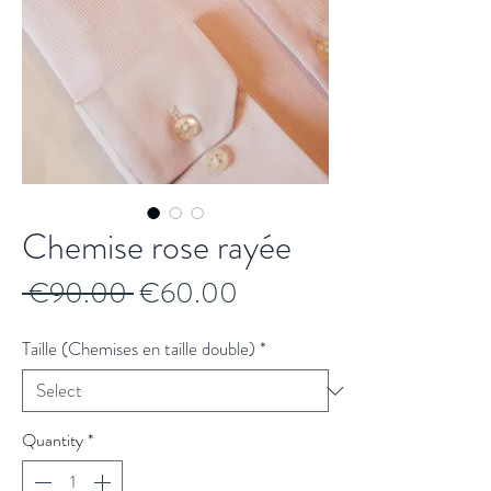
Chemise rose rayée
Regular
Sale
 €90.00 
€60.00
Price
Price
Taille (Chemises en taille double)
*
Quantity
*