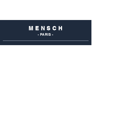
M E N S C H
- PARIS -
NOS
BOUTIQUES
Mensch Commerce
69 Rue Du Commerce
75015 Paris - France
Tel : 01 48 28 96 50
Mensch Vaugirard
352 Rue De Vaugirard
75015 Paris - France
Tel: 01 42 50 55 04