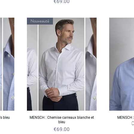
Price
€69.00
Nouveauté
s bleu
MENSCH : Chemise carreaux blanche et
MENSCH : 
bleu
O
Price
€69.00