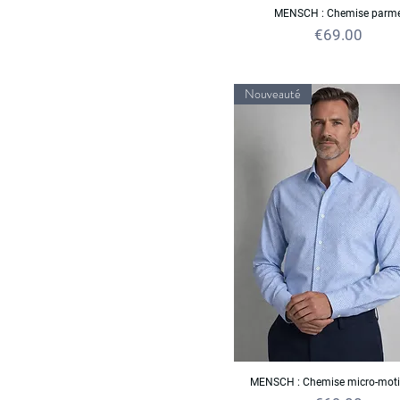
MENSCH : Chemise parm
Price
€69.00
Nouveauté
MENSCH : Chemise micro-motif