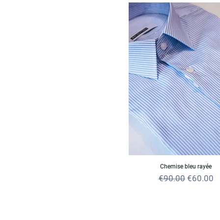
Chemise bleu rayée
Regular Price
Sale Pric
€90.00
€60.00