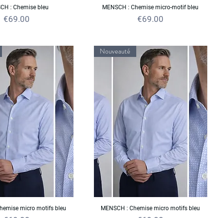
H : Chemise bleu
MENSCH : Chemise micro-motif bleu
Price
Price
€69.00
€69.00
Nouveauté
emise micro motifs bleu
MENSCH : Chemise micro motifs bleu