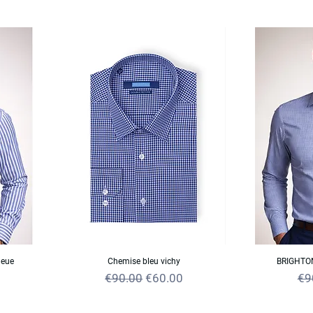
leue
Chemise bleu vichy
BRIGHTON
e
Regular Price
Sale Price
Reg
€90.00
€60.00
€9