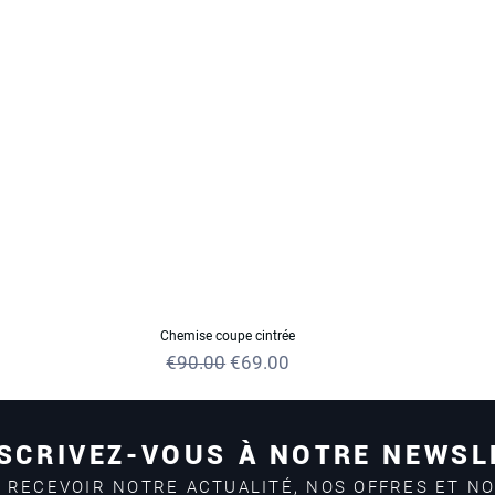
Chemise coupe cintrée
e
Regular Price
Sale Price
€90.00
€69.00
SCRIVEZ-VOUS À NOTRE NEWSL
 RECEVOIR NOTRE ACTUALITÉ, NOS OFFRES ET N