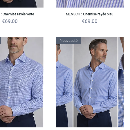
 Chemise rayée verte
MENSCH : Chemise rayée bleu
Price
Price
€69.00
€69.00
Nouveauté