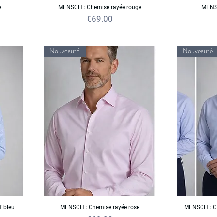
e
MENSCH : Chemise rayée rouge
MENSC
Price
€69.00
Nouveauté
Nouveauté
 bleu
MENSCH : Chemise rayée rose
MENSCH : Ch