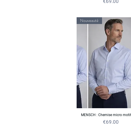
Price
€69.00
Nouveauté
MENSCH : Chemise micro motif
Price
€69.00