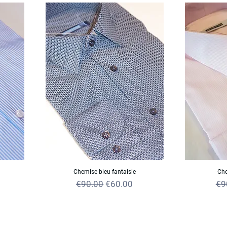
Chemise bleu fantaisie
Che
e
Regular Price
Sale Price
Reg
€90.00
€60.00
€9