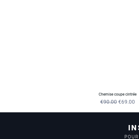
Chemise coupe cintrée
Regular Price
Sale Pric
€90.00
€69.00
IN
POUR