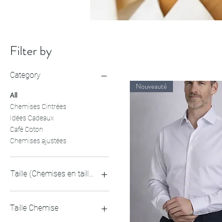
Filter by
Category
Nouveauté
All
Chemises Cintrées
Idées Cadeaux
Café Coton
Chemises ajustées
Taille (Chemises en taille double)
37-38
39-40
Taille Chemise
41-42