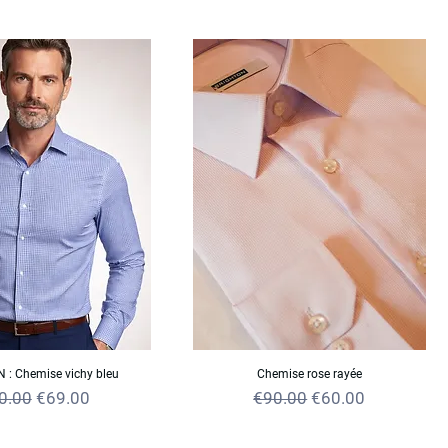
 : Chemise vichy bleu
Chemise rose rayée
ular Price
Sale Price
Regular Price
Sale Price
0.00
€69.00
€90.00
€60.00