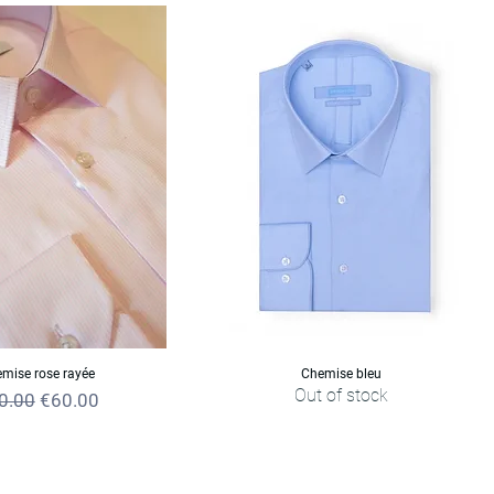
mise rose rayée
Chemise bleu
Out of stock
ular Price
Sale Price
0.00
€60.00