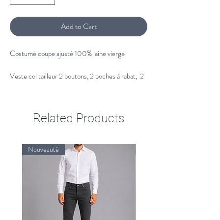
Add to Cart
Costume coupe ajusté 100% laine vierge
Veste col tailleur 2 boutons, 2 poches à rabat, 2
fentes dos.
Pantalon avec ceinture crochet et bouton, 2
poches italiennes, bas de pantalons 18cm, non fini
Related Products
sans ourlet.
Costume homme 100% laine vierge.
Nouveauté
Nouveauté
Tissu confectionné en Italie.
Nettoyage à sec.