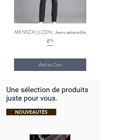
MENSCH | LCDN : Jeans extensible
MENSCH | LCDN : Jeans ex
gris
Add to Cart
Une sélection de produits
juste pour vous.
NOUVEAUTÉS