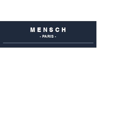
M E N S C H
- PARIS -
NOS
BOUTIQUES
Mensch Commerce
69 Rue Du Commerce
75015 Paris - France
Tel : 01 48 28 96 50
Mensch Vaugirard
352 Rue De Vaugirard
75015 Paris - France
Tel: 01 42 50 55 04