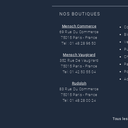
NOS BOUTIQUES
Mensch Commerce
C
69 Rue Du Commerce
B
75015 Paris - France
Ve
Tel : 01 48 28 96 50
Pu
Mensch Vaugirard
C
352 Rue De Vaugirard
Pa
75015 Paris - France
Po
Tel: 01 42 50 55 04
Ac
Rudolph
83 Rue Du Commerce
75015 Paris - France
Tel: 01 48 28 00 24
Tous les