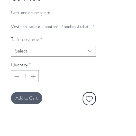
Costume coupe ajusté
Veste col tailleur 2 boutons, 2 poches à rabat, 2
fentes dos.
Taille costume
*
Pantalon avec ceinture crochet et bouton, 2
poches italiennes, bas de pantalons 18cm, non fini
Select
sans ourlet.
Quantity
*
Vous souhaitez plus de conseils de stylisme?
Cliquez ici et un styliste vous rappelle.
Nettoyage à sec.
Add to Cart