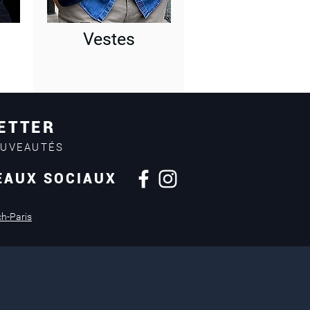
Vestes
ETTER
OUVEAUTÉS
EAUX SOCIAUX
Retours sous
14 jours
ch-Paris