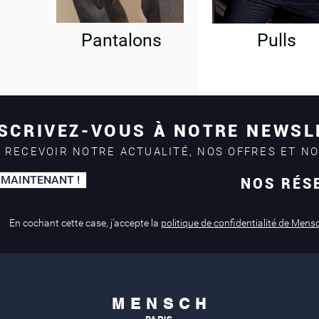
Pantalons
Pulls
SCRIVEZ-VOUS À NOTRE NEWSL
 RECEVOIR NOTRE ACTUALITÉ, NOS OFFRES ET N
 MAINTENANT !
NOS RÉS
Paiement sécurisé
Service de retouche
Mastercard, Visa
en magasin
En cochant cette case, j'accepte la
politique de confidentialité de Mens
M E N S C H