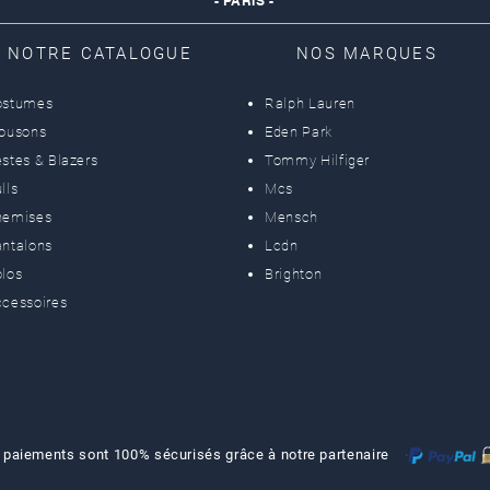
- PARIS -
NOTRE CATALOGUE
NOS MARQUES
ostumes
Ralph Lauren
lousons
Eden Park
stes & Blazers
Tommy Hilfiger
lls
Mcs
hemises
Mensch
ntalons
Lcdn
los
Brighton
cessoires
 paiements sont 100% sécurisés grâce à notre partenaire