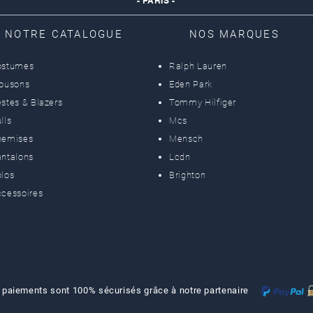
- PARIS -
NOTRE CATALOGUE
NOS MARQUES
ostumes
Ralph Lauren
lousons
Eden Park
stes & Blazers
Tommy Hilfiger
lls
Mcs
hemises
Mensch
ntalons
Lcdn
los
Brighton
cessoires
 paiements sont 100% sécurisés grâce à notre partenaire