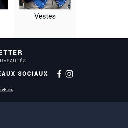
Vestes
ETTER
OUVEAUTÉS
EAUX SOCIAUX
Retours sous
14 jours
ch-Paris