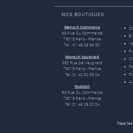
NOS BOUTIQUES
Mensch Commerce
C
69 Rue Du Commerce
B
75015 Paris - France
Ve
Tel : 01 48 28 96 50
Pu
Mensch Vaugirard
C
352 Rue De Vaugirard
Pa
75015 Paris - France
Po
Tel: 01 42 50 55 04
Ac
Rudolph
83 Rue Du Commerce
75015 Paris - France
Tel: 01 48 28 00 24
Tous les