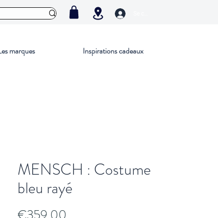
Se connecter
Les marques
Inspirations cadeaux
MENSCH : Costume
bleu rayé
Price
€359.00