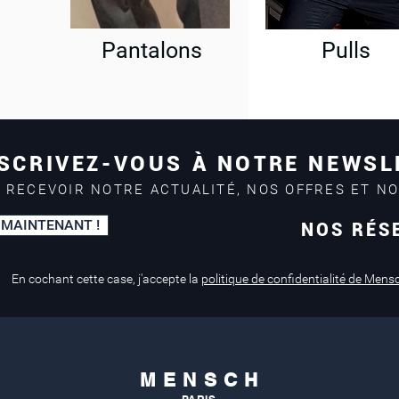
Pantalons
Pulls
SCRIVEZ-VOUS À NOTRE NEWSL
 RECEVOIR NOTRE ACTUALITÉ, NOS OFFRES ET N
 MAINTENANT !
NOS RÉS
Paiement sécurisé
Service de retouche
Mastercard, Visa
en magasin
En cochant cette case, j'accepte la
politique de confidentialité de Mens
M E N S C H