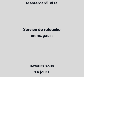
Mastercard, Visa
Service de retouche
en magasin
Retours sous
14 jours