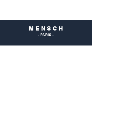
M E N S C H
- PARIS -
NOS
BOUTIQUES
Mensch Commerce
69 Rue Du Commerce
75015 Paris - France
Tel : 01 48 28 96 50
Mensch Vaugirard
352 Rue De Vaugirard
75015 Paris - France
Tel: 01 42 50 55 04