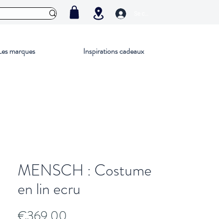
Se connecter
Les marques
Inspirations cadeaux
MENSCH : Costume
en lin ecru
Price
€369.00