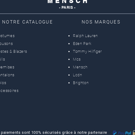
M E N S C H
- PARIS -
NOTRE CATALOGUE
NOS MARQUES
ostumes
Ralph Lauren
lousons
Eden Park
stes & Blazers
Tommy Hilfiger
lls
Mcs
hemises
Mensch
ntalons
Lcdn
los
Brighton
cessoires
 paiements sont 100% sécurisés grâce à notre partenaire