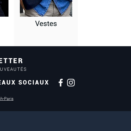
Vestes
ETTER
OUVEAUTÉS
EAUX SOCIAUX
Retours sous
14 jours
ch-Paris