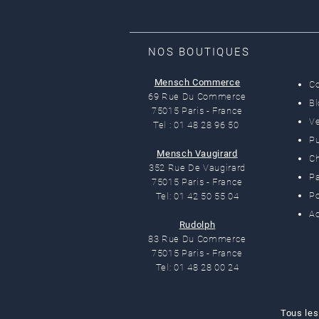
NOS BOUTIQUES
Mensch Commerce
C
69 Rue Du Commerce
B
75015 Paris - France
Ve
Tel : 01 48 28 96 50
Pu
Mensch Vaugirard
C
352 Rue De Vaugirard
Pa
75015 Paris - France
Po
Tel: 01 42 50 55 04
Ac
Rudolph
83 Rue Du Commerce
75015 Paris - France
Tel: 01 48 28 00 24
Tous les