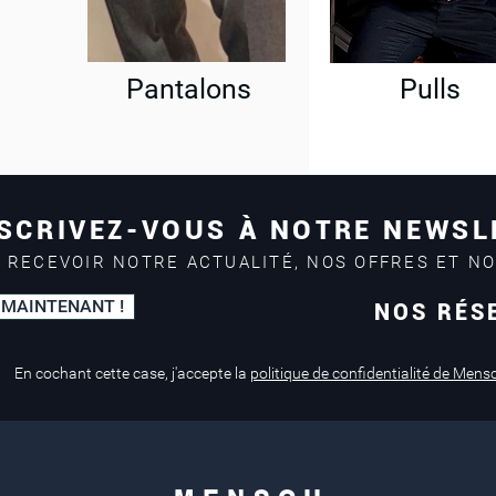
Pantalons
Pulls
SCRIVEZ-VOUS À NOTRE NEWSL
 RECEVOIR NOTRE ACTUALITÉ, NOS OFFRES ET N
 MAINTENANT !
NOS RÉS
Paiement sécurisé
Service de retouche
Mastercard, Visa
en magasin
En cochant cette case, j'accepte la
politique de confidentialité de Mens