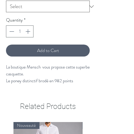
Quantity
*
Add to Cart
La boutique Mensch vous propose cette superbe
casquette.
Le poney distinctif brodé en 982 points
individuels confère à cette casquette de baseball
un look résolument Polo. Confectionné en sergé
Better Cotton™, ce modèle est émaillé de notre
Related Products
logo et une sangle à boucle à l'arrière.
100% Coton
Nouveauté
Nouveauté