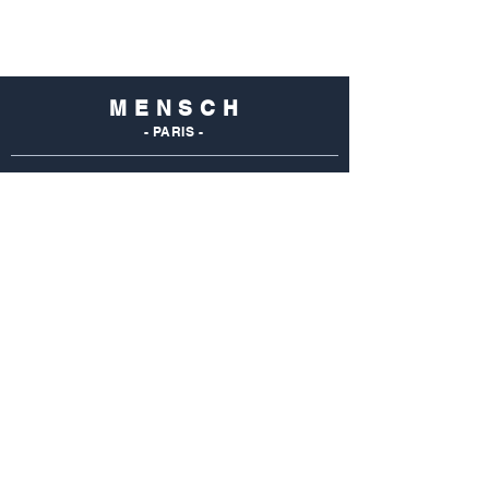
M E N S C H
- PARIS -
NOS
BOUTIQUES
Mensch Commerce
69 Rue Du Commerce
75015 Paris - France
Tel : 01 48 28 96 50
Mensch Vaugirard
352 Rue De Vaugirard
75015 Paris - France
Tel: 01 42 50 55 04