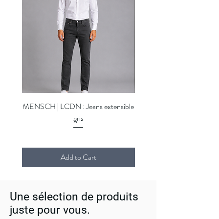
MENSCH | LCDN : Jeans extensible
MENSCH | LCDN : Jeans ex
gris
Add to Cart
Une sélection de produits
juste pour vous.