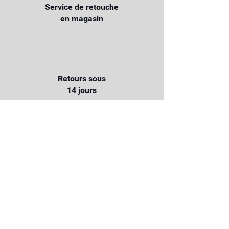
Service de retouche
en magasin
Retours sous
14 jours