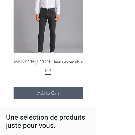
MENSCH | LCDN : Jeans extensible
MENSCH | LCDN : Jeans ex
gris
Add to Cart
Une sélection de produits
juste pour vous.