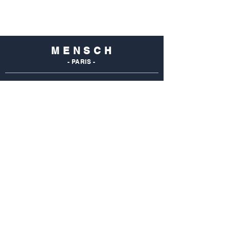
M E N S C H
- PARIS -
NOS
BOUTIQUES
Mensch Commerce
69 Rue Du Commerce
75015 Paris - France
Tel : 01 48 28 96 50
Mensch Vaugirard
352 Rue De Vaugirard
75015 Paris - France
Tel: 01 42 50 55 04