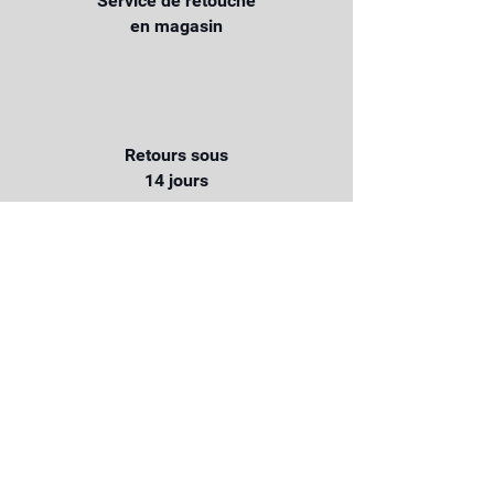
Service de retouche
en magasin
Retours sous
14 jours