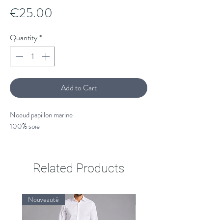
Price
€25.00
Quantity
*
Add to Cart
Noeud papillon marine
100% soie
Related Products
Nouveauté
Nouveauté