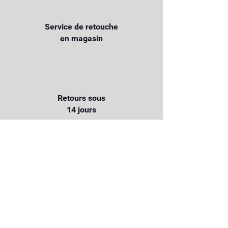
Service de retouche
en magasin
Retours sous
14 jours