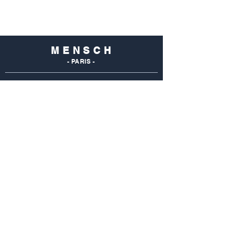
M E N S C H
- PARIS -
NOS
BOUTIQUES
Mensch Commerce
69 Rue Du Commerce
75015 Paris - France
Tel : 01 48 28 96 50
Mensch Vaugirard
352 Rue De Vaugirard
75015 Paris - France
Tel: 01 42 50 55 04