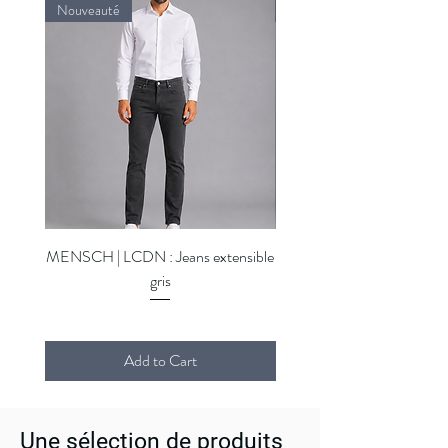
Nouveauté
Nouveauté
MENSCH | LCDN : Jeans extensible
MENSCH | LCDN : Jeans ex
gris
Add to Cart
Une sélection de produits