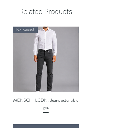
Related Products
Nouveauté
Nouveauté
MENSCH | LCDN : Jeans extensible
MENSCH | LCDN : Jeans ex
gris