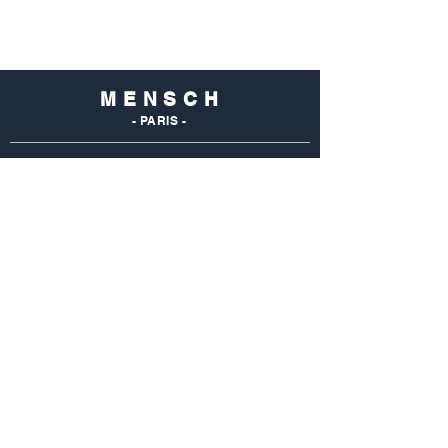
M E N S C H
- PARIS -
NOS
BOUTIQUES
Mensch Commerce
69 Rue Du Commerce
75015 Paris - France
Tel : 01 48 28 96 50
Mensch Vaugirard
352 Rue De Vaugirard
75015 Paris - France
Tel: 01 42 50 55 04