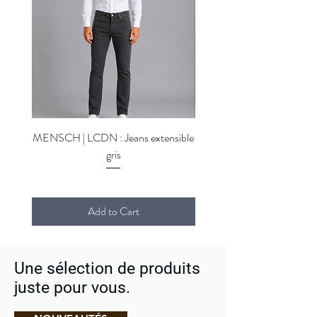
MENSCH | LCDN : Jeans extensible
MENSCH | LCDN : Jeans ex
gris
Add to Cart
Une sélection de produits
juste pour vous.