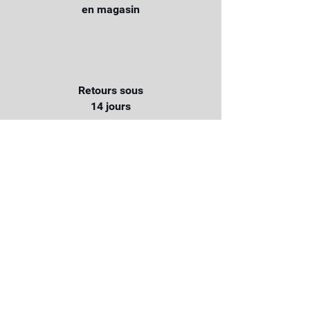
en magasin
Retours sous
14 jours