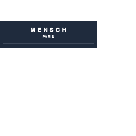
M E N S C H
- PARIS -
NOS
BOUTIQUES
Mensch Commerce
69 Rue Du Commerce
75015 Paris - France
Tel : 01 48 28 96 50
Mensch Vaugirard
352 Rue De Vaugirard
75015 Paris - France
Tel: 01 42 50 55 04