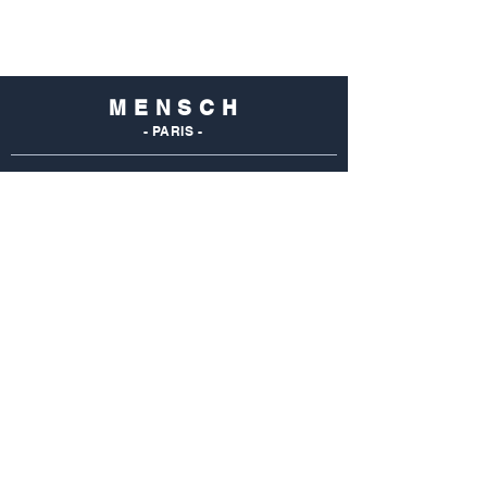
M E N S C H
- PARIS -
NOS
BOUTIQUES
Mensch Commerce
69 Rue Du Commerce
75015 Paris - France
Tel : 01 48 28 96 50
Mensch Vaugirard
352 Rue De Vaugirard
75015 Paris - France
Tel: 01 42 50 55 04