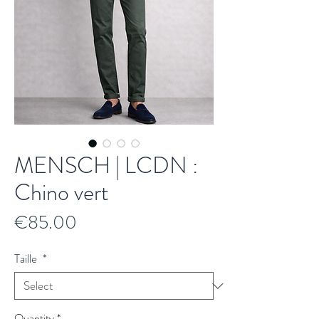
MENSCH | LCDN :
Chino vert
Price
€85.00
Taille
*
Quantity
*