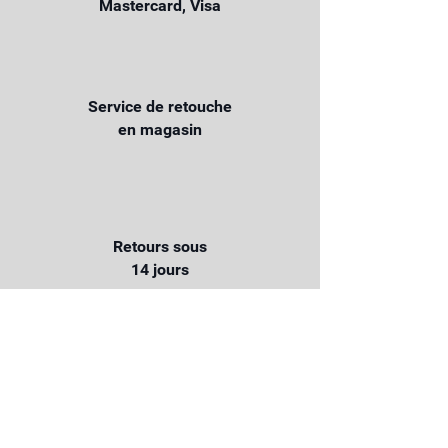
Mastercard, Visa
Service de retouche
en magasin
Retours sous
14 jours