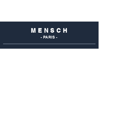
M E N S C H
- PARIS -
NOS
BOUTIQUES
Mensch Commerce
69 Rue Du Commerce
75015 Paris - France
Tel : 01 48 28 96 50
Mensch Vaugirard
352 Rue De Vaugirard
75015 Paris - France
Tel: 01 42 50 55 04