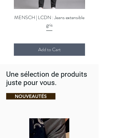
MENSCH | LCDN : Jeans extensible
MENSCH | LCDN : Jeans ex
gris
Add to Cart
Une sélection de produits
juste pour vous.
NOUVEAUTÉS