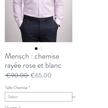
Mensch : chemise
rayée rose et blanc
Regular
Sale
 €90.00 
€65.00
Price
Price
Taille Chemise
*
Quantity
*