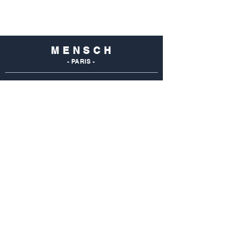
M E N S C H
- PARIS -
NOS
BOUTIQUES
Mensch Commerce
69 Rue Du Commerce
75015 Paris - France
Tel : 01 48 28 96 50
Mensch Vaugirard
352 Rue De Vaugirard
75015 Paris - France
Tel: 01 42 50 55 04