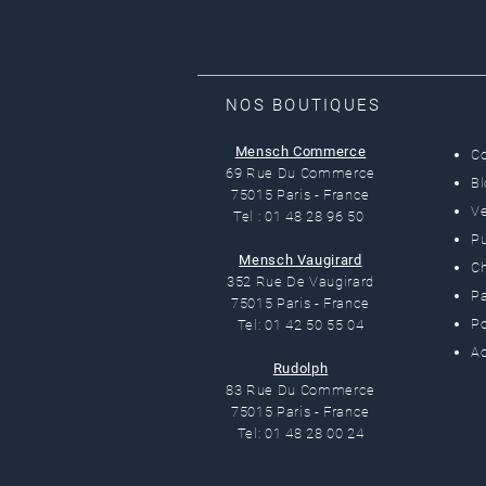
NOS BOUTIQUES
Mensch Commerce
C
69 Rue Du Commerce
B
75015 Paris - France
Ve
Tel : 01 48 28 96 50
Pu
Mensch Vaugirard
C
352 Rue De Vaugirard
Pa
75015 Paris - France
Po
Tel: 01 42 50 55 04
Ac
Rudolph
83 Rue Du Commerce
75015 Paris - France
Tel: 01 48 28 00 24