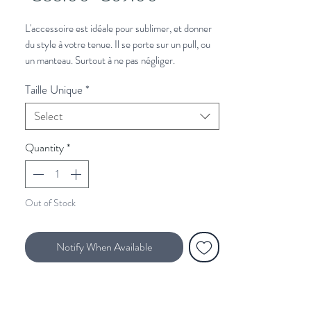
Price
Price
L'accessoire est idéale pour sublimer, et donner
du style à votre tenue. Il se porte sur un pull, ou
un manteau. Surtout à ne pas négliger.
Taille Unique
*
À associer avec :
Veste en laine Mensch
et
un pull camionneur
Select
Vous souhaitez plus de conseils de stylisme?
Quantity
*
Cliquez ici et un styliste vous rappelle.
Out of Stock
Notify When Available