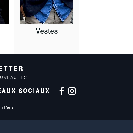
Vestes
ETTER
OUVEAUTÉS
EAUX SOCIAUX
Retours sous
14 jours
ch-Paris