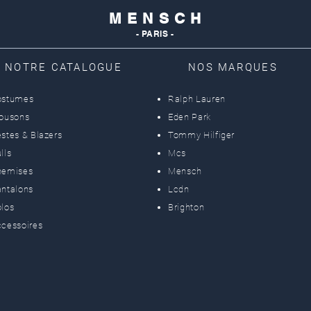
M E N S C H
- PARIS -
NOTRE CATALOGUE
NOS MARQUES
ostumes
Ralph Lauren
lousons
Eden Park
stes & Blazers
Tommy Hilfiger
lls
Mcs
hemises
Mensch
ntalons
Lcdn
los
Brighton
cessoires