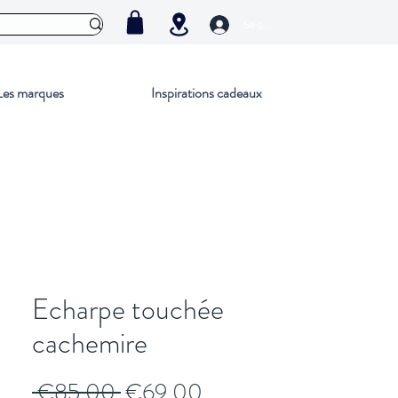
Se connecter
Les marques
Inspirations cadeaux
Echarpe touchée
cachemire
Regular
Sale
 €85.00 
€69.00