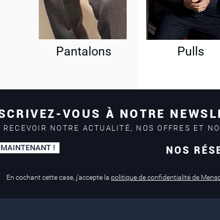
Pantalons
Pulls
SCRIVEZ-VOUS À NOTRE NEWSL
 RECEVOIR NOTRE ACTUALITÉ, NOS OFFRES ET N
 MAINTENANT !
NOS RÉS
Paiement sécurisé
Service de retouche
Mastercard, Visa
en magasin
En cochant cette case, j'accepte la
politique de confidentialité de Mens