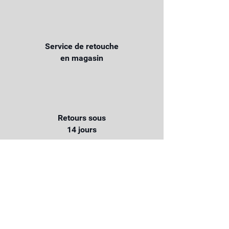
Service de retouche
en magasin
Retours sous
14 jours