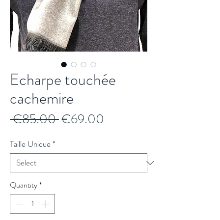
Echarpe touchée
cachemire
Regular
Sale
 €85.00 
€69.00
Price
Price
Taille Unique
*
Quantity
*