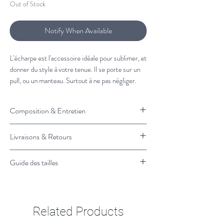
Out of Stock
Notify When Available
L'écharpe est l'accessoire idéale pour sublimer, et
donner du style à votre tenue. Il se porte sur un
pull, ou un manteau. Surtout à ne pas négliger.
À associer avec :
Composition & Entretien
Veste en laine Mensch
et
un pull camionneur
100 soie
Livraisons & Retours
Vous souhaitez plus de conseils de stylisme?
Nettoyage programme délicat
Cliquez ici et un styliste vous rappelle.
Livraison :
Guide des tailles
Retrait en magasin : 1H
Livraison Standard en France : 3 à 4 jours
Cliquez ici pour voir le guide des tailles
ouvrés
Retours & Remboursements :
Related Products
Retours gratuits, échanges &