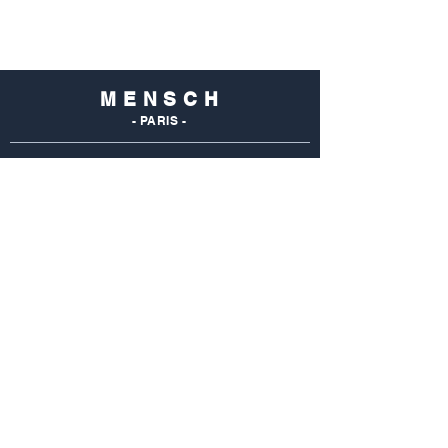
M E N S C H
- PARIS -
NOS
BOUTIQUES
Mensch Commerce
69 Rue Du Commerce
75015 Paris - France
Tel : 01 48 28 96 50
Mensch Vaugirard
352 Rue De Vaugirard
75015 Paris - France
Tel: 01 42 50 55 04