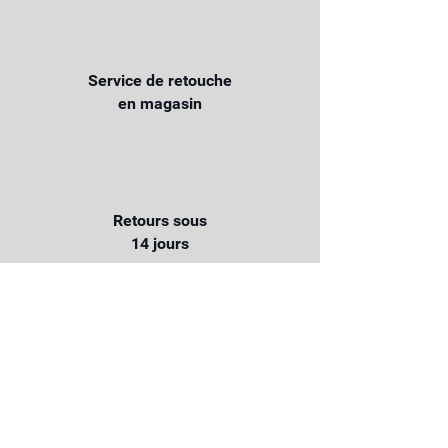
Service de retouche
en magasin
Retours sous
14 jours