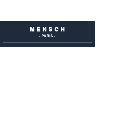
M E N S C H
- PARIS -
NOS
BOUTIQUES
Mensch Commerce
69 Rue Du Commerce
75015 Paris - France
Tel : 01 48 28 96 50
Mensch Vaugirard
352 Rue De Vaugirard
75015 Paris - France
Tel: 01 42 50 55 04