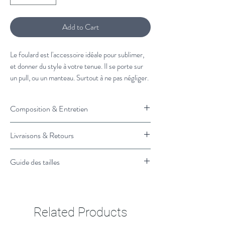
Add to Cart
Le foulard est l'accessoire idéale pour sublimer,
et donner du style à votre tenue. Il se porte sur
un pull, ou un manteau. Surtout à ne pas négliger.
À associer avec :
Composition & Entretien
Veste en laine Mensch
et
un pull camionneur
100% laine.
Livraisons & Retours
Vous souhaitez plus de conseils de stylisme?
Nettoyage à froid
Cliquez ici et un styliste vous rappelle.
Livraison :
Guide des tailles
Retrait en magasin : 1H
Livraison Standard en France : 3 à 4 jours
Taille unique.
ouvrés
Retours & Remboursements :
Related Products
Retours gratuits, échanges &