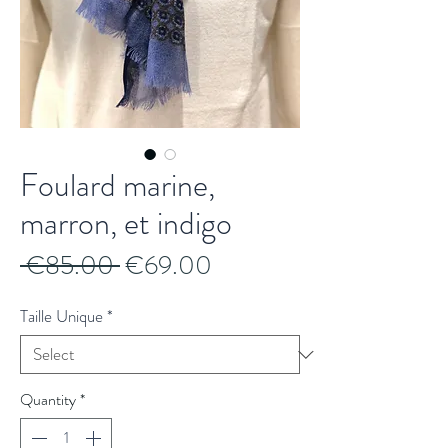
Foulard marine,
marron, et indigo
Regular
Sale
 €85.00 
€69.00
Price
Price
Taille Unique
*
Quantity
*