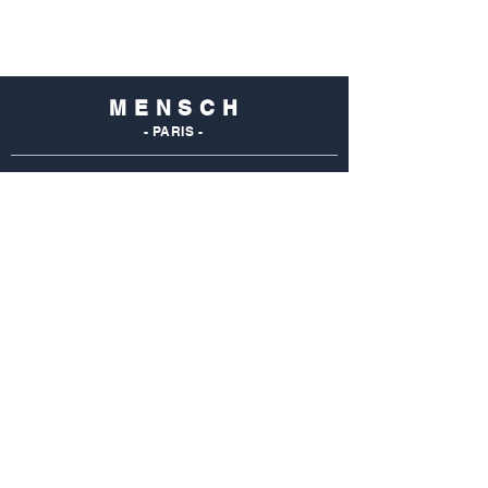
M E N S C H
- PARIS -
NOS
BOUTIQUES
Mensch Commerce
69 Rue Du Commerce
75015 Paris - France
Tel : 01 48 28 96 50
Mensch Vaugirard
352 Rue De Vaugirard
75015 Paris - France
Tel: 01 42 50 55 04