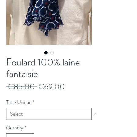
Foulard 100% laine
fantaisie
Regular
Sale
 €85.00 
€69.00
Price
Price
Taille Unique
*
Quantity
*