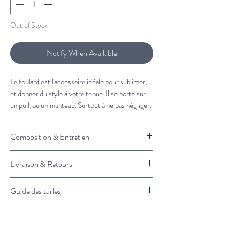
Out of Stock
Notify When Available
Le foulard est l'accessoire idéale pour sublimer,
et donner du style à votre tenue. Il se porte sur
un pull, ou un manteau. Surtout à ne pas négliger.
À associer avec :
Composition & Entretien
Veste en laine Mensch
et
un pull
roulé
.
100% laine.
Livraison & Retours
Vous souhaitez plus de conseils de stylisme?
Nettoyage à sec.
Cliquez ici et un styliste vous rappelle.
Livraison :
Guide des tailles
Retrait en magasin : 1H
Livraison Standard en France : 3 à 4 jours
Taille unique.
ouvrés