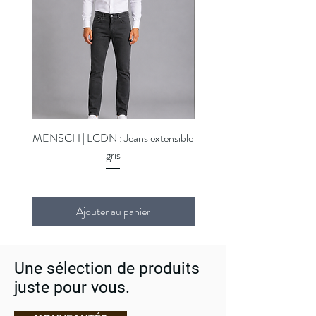
MENSCH | LCDN : Jeans extensible
MENSCH | LCDN : Jeans ex
gris
Ajouter au panier
Une sélection de produits
juste pour vous.