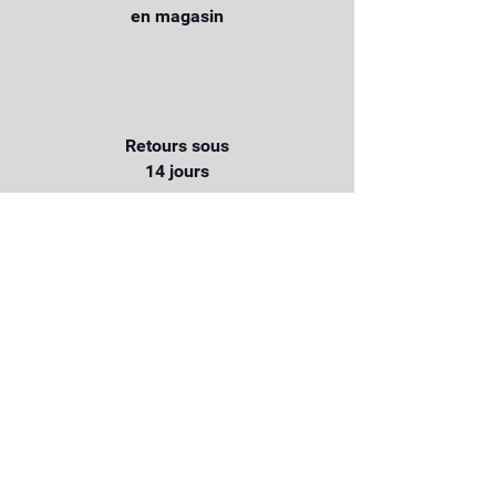
en magasin
Retours sous
14 jours