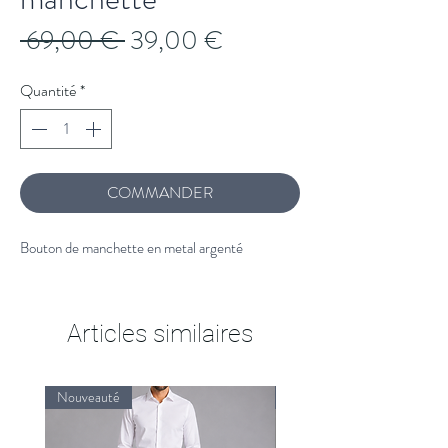
Prix
Prix
 69,00 € 
39,00 €
original
promotionnel
Quantité
*
COMMANDER
Bouton de manchette en metal argenté
Articles similaires
Nouveauté
Nouveauté