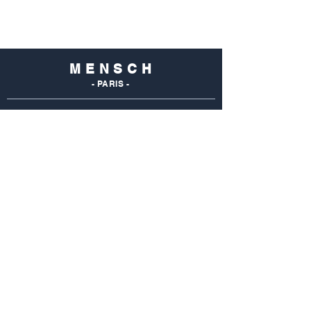
M E N S C H
- PARIS -
NOS
BOUTIQUES
Mensch Commerce
69 Rue Du Commerce
75015 Paris - France
Tel : 01 48 28 96 50
Mensch Vaugirard
352 Rue De Vaugirard
75015 Paris - France
Tel: 01 42 50 55 04