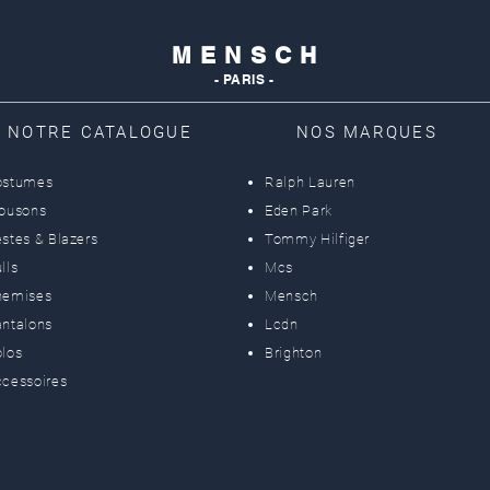
M E N S C H
- PARIS -
NOTRE CATALOGUE
NOS MARQUES
ostumes
Ralph Lauren
lousons
Eden Park
stes & Blazers
Tommy Hilfiger
lls
Mcs
hemises
Mensch
ntalons
Lcdn
los
Brighton
cessoires