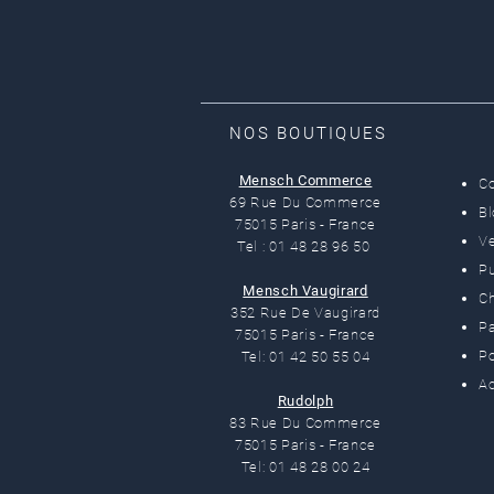
NOS BOUTIQUES
Mensch Commerce
C
69 Rue Du Commerce
B
75015 Paris - France
Ve
Tel : 01 48 28 96 50
Pu
Mensch Vaugirard
C
352 Rue De Vaugirard
Pa
75015 Paris - France
Po
Tel: 01 42 50 55 04
Ac
Rudolph
83 Rue Du Commerce
75015 Paris - France
Tel: 01 48 28 00 24