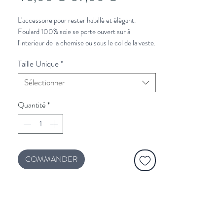
original
promotionnel
L'accessoire pour rester habillé et élégant.
Foulard 100% soie se porte ouvert sur à
l'interieur de la chemise ou sous le col de la veste.
Taille Unique
*
À associer avec :
Veste en laine Mensch
et
un pull col roulé
Sélectionner
Vous souhaitez plus de conseils de stylisme?
Quantité
*
Cliquez ici et un styliste vous rappelle.
COMMANDER