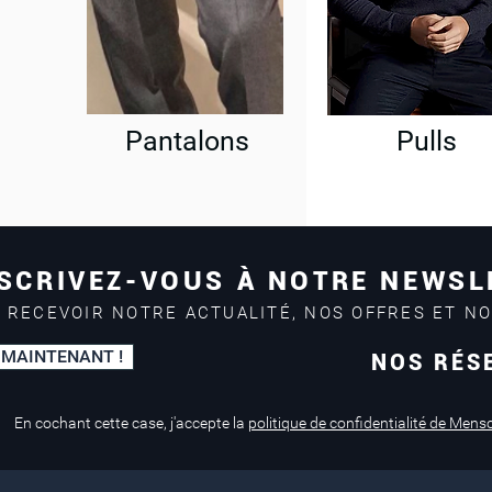
Pantalons
Pulls
SCRIVEZ-VOUS À NOTRE NEWSL
 RECEVOIR NOTRE ACTUALITÉ, NOS OFFRES ET N
 MAINTENANT !
NOS RÉS
Paiement sécurisé
Service de retouche
Mastercard, Visa
en magasin
En cochant cette case, j'accepte la
politique de confidentialité de Mens