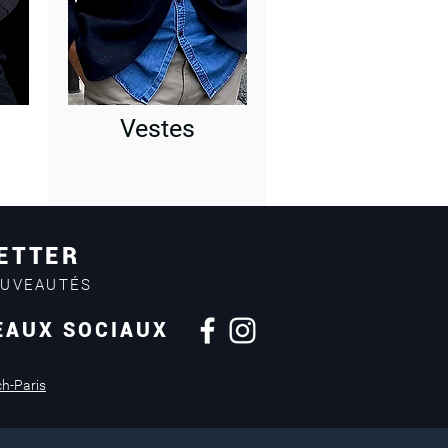
Vestes
ETTER
OUVEAUTÉS
EAUX SOCIAUX
Retours sous
14 jours
ch-Paris