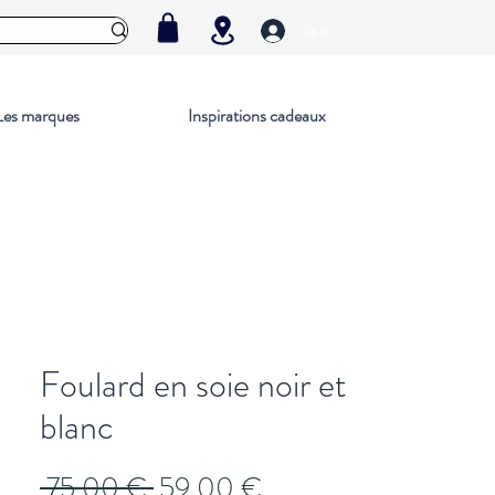
Se connecter
Les marques
Inspirations cadeaux
Foulard en soie noir et
blanc
Prix
Prix
 75,00 € 
59,00 €