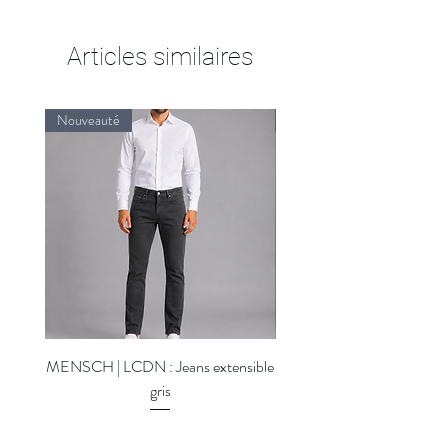
Articles similaires
Nouveauté
Nouveauté
MENSCH | LCDN : Jeans extensible
MENSCH | LCDN : Jeans ex
gris