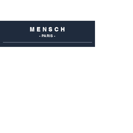
M E N S C H
- PARIS -
NOS
BOUTIQUES
Mensch Commerce
69 Rue Du Commerce
75015 Paris - France
Tel : 01 48 28 96 50
Mensch Vaugirard
352 Rue De Vaugirard
75015 Paris - France
Tel: 01 42 50 55 04