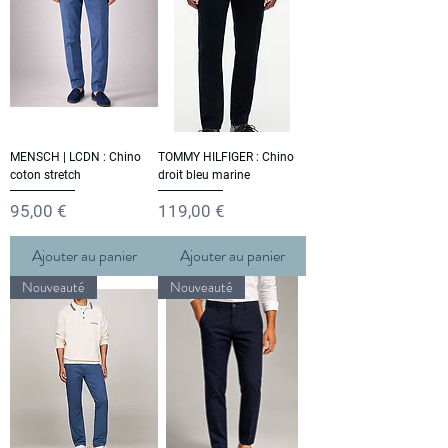
MENSCH | LCDN : Chino
TOMMY HILFIGER : Chino
coton stretch
droit bleu marine
Prix
Prix
95,00 €
119,00 €
Ajouter au panier
Ajouter au panier
Nouveauté
Nouveauté