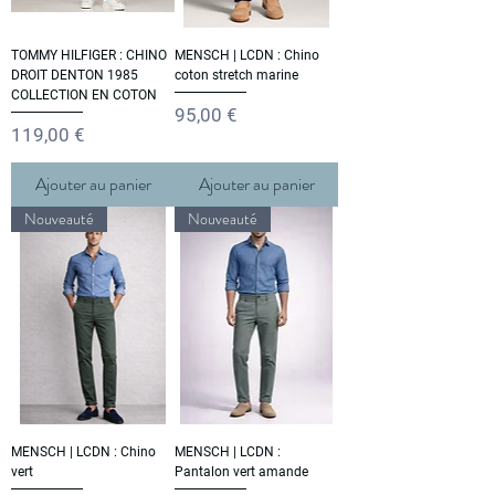
TOMMY HILFIGER : CHINO
MENSCH | LCDN : Chino
DROIT DENTON 1985
coton stretch marine
COLLECTION EN COTON
Prix
95,00 €
Prix
119,00 €
Ajouter au panier
Ajouter au panier
Nouveauté
Nouveauté
MENSCH | LCDN : Chino
MENSCH | LCDN :
vert
Pantalon vert amande