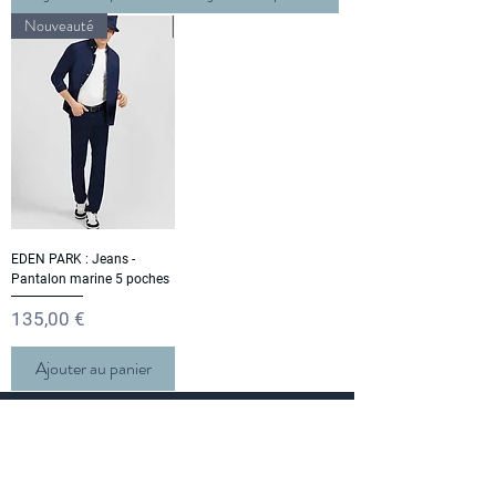
Nouveauté
EDEN PARK : Jeans -
Pantalon marine 5 poches
Prix
135,00 €
Ajouter au panier
M E N S C H
- PARIS -