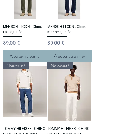
MENSCH | LCDN : Chino
MENSCH | LCDN : Chino
kaki ajustée
marine ajustée
Prix
Prix
89,00 €
89,00 €
Ajouter au panier
Ajouter au panier
Nouveauté
Nouveauté
TOMMY HILFIGER : CHINO
TOMMY HILFIGER : CHINO