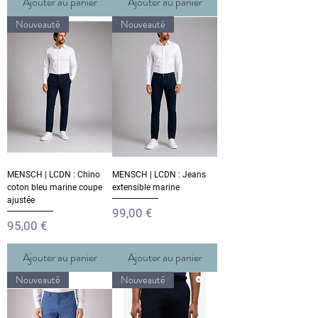
Ajouter au panier
Ajouter au panier
Nouveauté
Nouveauté
MENSCH | LCDN : Chino
MENSCH | LCDN : Jeans
coton bleu marine coupe
extensible marine
ajustée
Prix
99,00 €
Prix
95,00 €
Ajouter au panier
Ajouter au panier
Nouveauté
Nouveauté