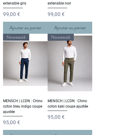
extensible gris
extensible noir
Prix
Prix
99,00 €
99,00 €
Ajouter au panier
Ajouter au panier
Nouveauté
Nouveauté
MENSCH | LCDN : Chino
MENSCH | LCDN : Chino
coton bleu indigo coupe
coton kaki coupe ajustée
ajustée
Prix
95,00 €
Prix
95,00 €