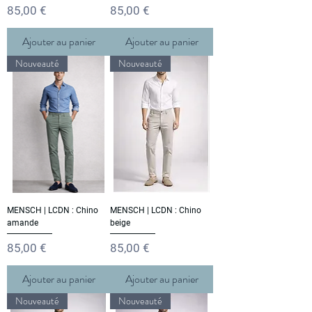
Prix
Prix
85,00 €
85,00 €
Ajouter au panier
Ajouter au panier
Nouveauté
Nouveauté
MENSCH | LCDN : Chino
MENSCH | LCDN : Chino
amande
beige
Prix
Prix
85,00 €
85,00 €
Ajouter au panier
Ajouter au panier
Nouveauté
Nouveauté