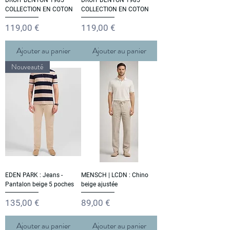
DROIT DENTON 1985
DROIT DENTON 1985
COLLECTION EN COTON
COLLECTION EN COTON
Prix
Prix
119,00 €
119,00 €
Ajouter au panier
Ajouter au panier
Nouveauté
EDEN PARK : Jeans -
MENSCH | LCDN : Chino
Pantalon beige 5 poches
beige ajustée
Prix
Prix
135,00 €
89,00 €
Ajouter au panier
Ajouter au panier