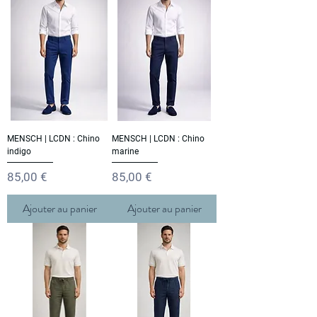
MENSCH | LCDN : Chino
MENSCH | LCDN : Chino
indigo
marine
Prix
Prix
85,00 €
85,00 €
Ajouter au panier
Ajouter au panier