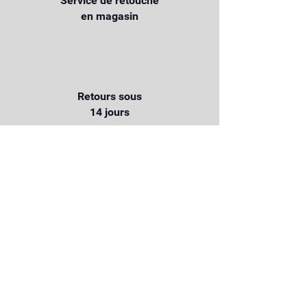
Service de retouche
en magasin
Retours sous
14 jours