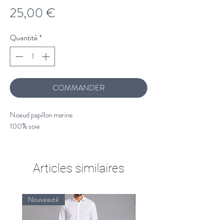
Prix
25,00 €
Quantité
*
COMMANDER
Noeud papillon marine
100% soie
Articles similaires
Nouveauté
Nouveauté