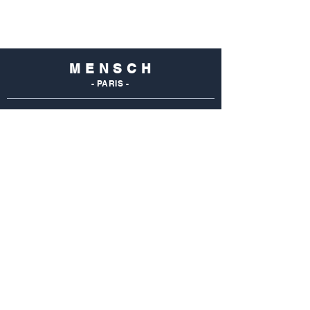
M E N S C H
- PARIS -
NOS
BOUTIQUES
Mensch Commerce
69 Rue Du Commerce
75015 Paris - France
Tel : 01 48 28 96 50
Mensch Vaugirard
352 Rue De Vaugirard
75015 Paris - France
Tel: 01 42 50 55 04