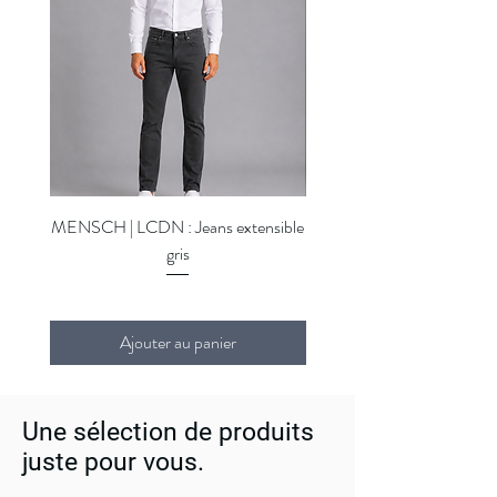
MENSCH | LCDN : Jeans extensible
MENSCH | LCDN : Jeans ex
gris
Ajouter au panier
Une sélection de produits
juste pour vous.