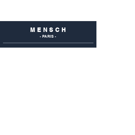
M E N S C H
- PARIS -
NOS
BOUTIQUES
Mensch Commerce
69 Rue Du Commerce
75015 Paris - France
Tel : 01 48 28 96 50
Mensch Vaugirard
352 Rue De Vaugirard
75015 Paris - France
Tel: 01 42 50 55 04