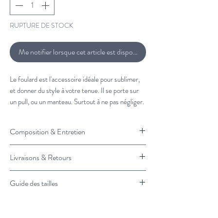
RUPTURE DE STOCK
Me notifier lorsque cet article est disponible
Le foulard est l'accessoire idéale pour sublimer,
et donner du style à votre tenue. Il se porte sur
un pull, ou un manteau. Surtout à ne pas négliger.
À associer avec :
Composition & Entretien
Veste en laine Mensch
et
un pull camionneur
100% laine
Livraisons & Retours
Vous souhaitez plus de conseils de stylisme?
Nettoyage à froid
Cliquez ici et un styliste vous rappelle.
Livraison :
Guide des tailles
Retrait en magasin : 1H
Livraison Standard en France : 3 à 4 jours
Taille unique
ouvrés