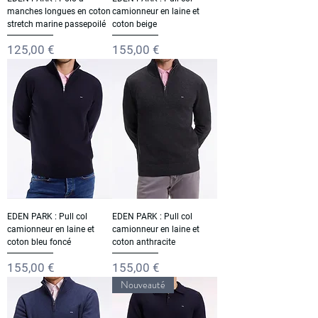
manches longues en coton
camionneur en laine et
stretch marine passepoilé
coton beige
Prix
Prix
125,00 €
155,00 €
EDEN PARK : Pull col
EDEN PARK : Pull col
camionneur en laine et
camionneur en laine et
coton bleu foncé
coton anthracite
Prix
Prix
155,00 €
155,00 €
Nouveauté