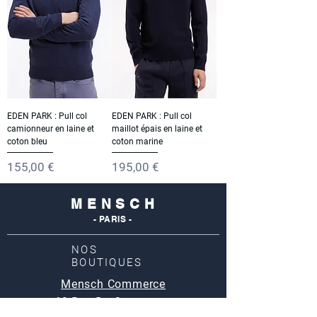
EDEN PARK : Pull col
EDEN PARK : Pull col
camionneur en laine et
maillot épais en laine et
coton bleu
coton marine
Prix
Prix
155,00 €
195,00 €
M E N S C H
- PARIS -
NOS
BOUTIQUES
Mensch Commerce
69 Rue Du Commerce