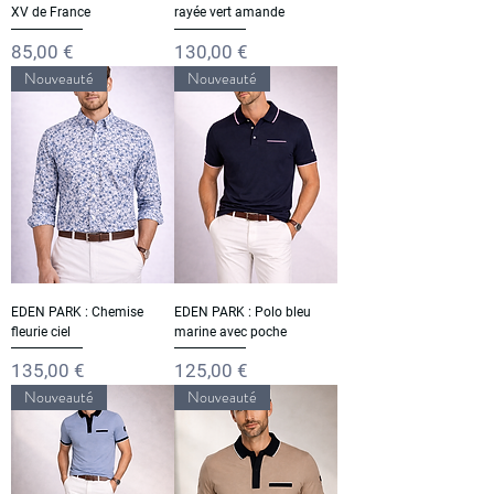
XV de France
rayée vert amande
Prix
Prix
85,00 €
130,00 €
Nouveauté
Nouveauté
EDEN PARK : Chemise
EDEN PARK : Polo bleu
fleurie ciel
marine avec poche
Prix
Prix
135,00 €
125,00 €
Nouveauté
Nouveauté