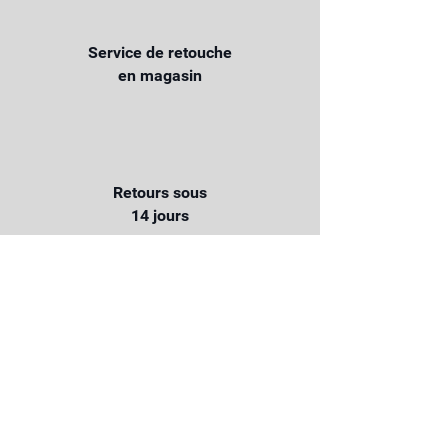
Service de retouche
en magasin
Retours sous
14 jours