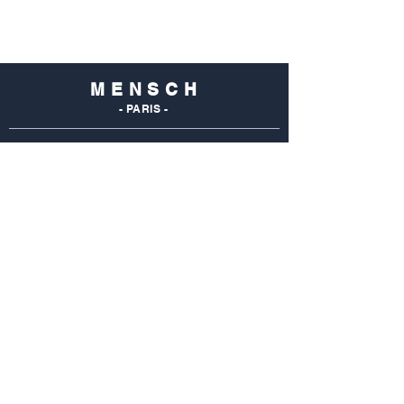
M E N S C H
- PARIS -
NOS
BOUTIQUES
Mensch Commerce
69 Rue Du Commerce
75015 Paris - France
Tel : 01 48 28 96 50
Mensch Vaugirard
352 Rue De Vaugirard
75015 Paris - France
Tel: 01 42 50 55 04