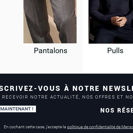
Pantalons
Pulls
SCRIVEZ-VOUS À NOTRE NEWSL
 RECEVOIR NOTRE ACTUALITÉ, NOS OFFRES ET N
 MAINTENANT !
NOS RÉS
Paiement sécurisé
Service de retouche
Mastercard, Visa
en magasin
En cochant cette case, j'accepte la
politique de confidentialité de Mens