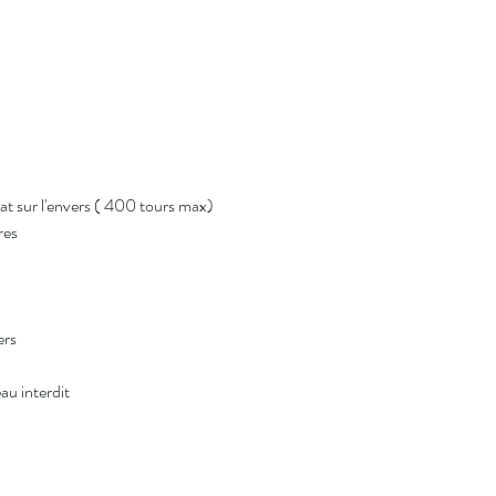
t sur l'envers ( 400 tours max)
res
ers
au interdit