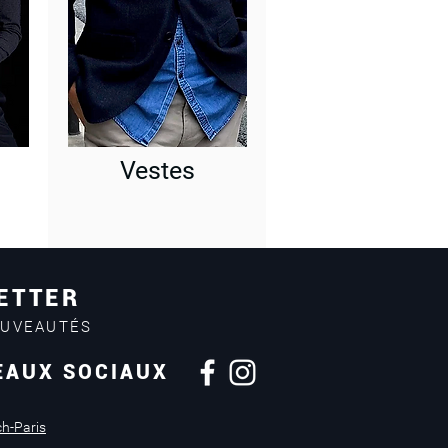
Vestes
ETTER
OUVEAUTÉS
EAUX SOCIAUX
Retours sous
14 jours
ch-Paris