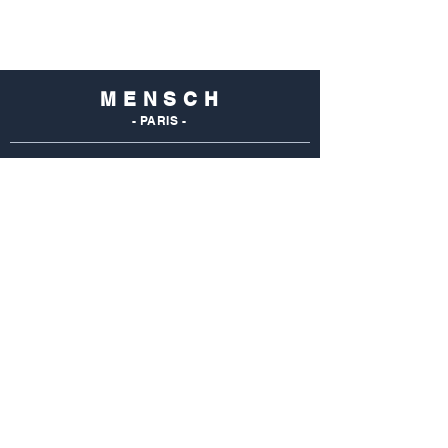
M E N S C H
- PARIS -
NOS
BOUTIQUES
Mensch Commerce
69 Rue Du Commerce
75015 Paris - France
Tel : 01 48 28 96 50
Mensch Vaugirard
352 Rue De Vaugirard
75015 Paris - France
Tel: 01 42 50 55 04