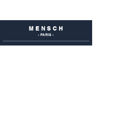
M E N S C H
- PARIS -
NOS
BOUTIQUES
Mensch Commerce
69 Rue Du Commerce
75015 Paris - France
Tel : 01 48 28 96 50
Mensch Vaugirard
352 Rue De Vaugirard
75015 Paris - France
Tel: 01 42 50 55 04