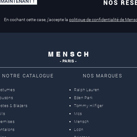
 MAINTENANT !
NOS RÉS
Paiement sécurisé
Service de retouche
Mastercard, Visa
en magasin
En cochant cette case, j'accepte la
politique de confidentialité de Mens
M E N S C H
- PARIS -
NOTRE CATALOGUE
NOS MARQUES
ostumes
Ralph Lauren
lousons
Eden Park
stes & Blazers
Tommy Hilfiger
lls
Mcs
hemises
Mensch
ntalons
Lcdn