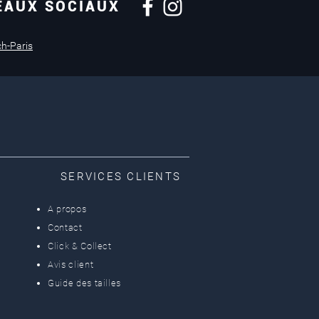
EAUX SOCIAUX
Retours sous
14 jours
ch-Paris
SERVICES CLIENTS
A propos
Contact
Click & Collect
Avis client
Guide des tailles