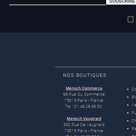
SOUSCRIRE
Livraison offerte*
dès 50 euros
NOS BOUTIQUES
Mensch Commerce
C
69 Rue Du Commerce
B
75015 Paris - France
Ve
Tel : 01 48 28 96 50
Pu
Mensch Vaugirard
C
352 Rue De Vaugirard
Pa
75015 Paris - France