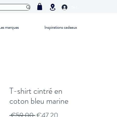
Se connecter
Les marques
Inspirations cadeaux
T-shirt cintré en
coton bleu marine
Regular
Sale
 €59.00 
€47.20