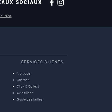
EAUX SOCIAUX
Retours sous
14 jours
ch-Paris
SERVICES CLIENTS
A propos
Contact
Click & Collect
Avis client
Guide des tailles