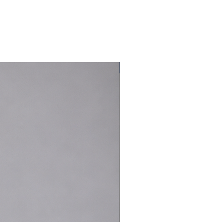
Lavage à la main. Importé. Laine italienne.
Le mannequin mesure 1,85 m et porte une
taille M.
Nouveauté