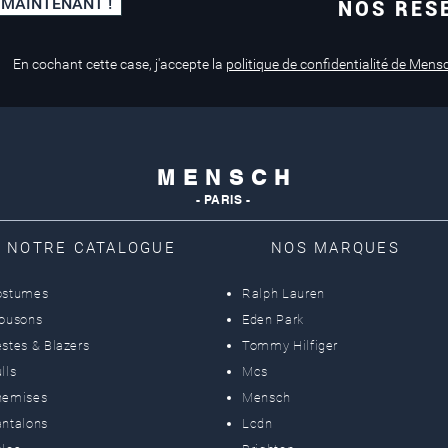
 MAINTENANT !
NOS RÉS
Paiement sécurisé
Service de retouche
Mastercard, Visa
en magasin
En cochant cette case, j'accepte la
politique de confidentialité de Mens
M E N S C H
- PARIS -
NOTRE CATALOGUE
NOS MARQUES
ostumes
Ralph Lauren
lousons
Eden Park
stes & Blazers
Tommy Hilfiger
lls
Mcs
hemises
Mensch
ntalons
Lcdn