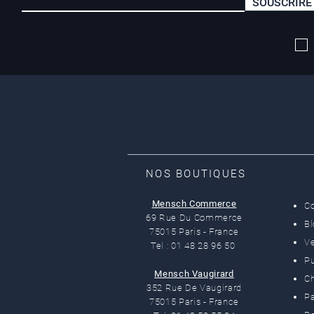
SOUSCRIRE
Livraison offerte*
dès 50 euros
NOS BOUTIQUES
Mensch Commerce
C
69 Rue Du Commerce
B
75015 Paris - France
Ve
Tel : 01 48 28 96 50
Pu
Mensch Vaugirard
C
352 Rue De Vaugirard
Pa
75015 Paris - France