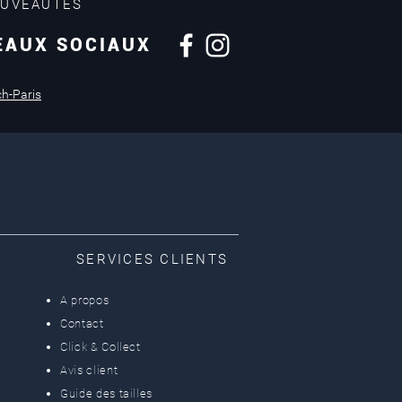
OUVEAUTÉS
EAUX SOCIAUX
Retours sous
14 jours
ch-Paris
SERVICES CLIENTS
A propos
Contact
Click & Collect
Avis client
Guide des tailles