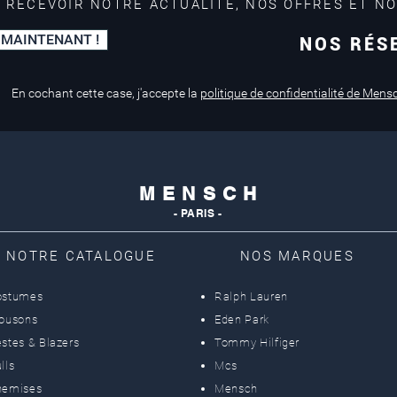
 RECEVOIR NOTRE ACTUALITÉ, NOS OFFRES ET N
 MAINTENANT !
NOS RÉS
Paiement sécurisé
Service de retouche
Mastercard, Visa
en magasin
En cochant cette case, j'accepte la
politique de confidentialité de Mens
M E N S C H
- PARIS -
NOTRE CATALOGUE
NOS MARQUES
ostumes
Ralph Lauren
lousons
Eden Park
stes & Blazers
Tommy Hilfiger
lls
Mcs
hemises
Mensch