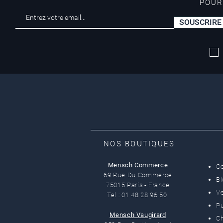
POUR
SOUSCRIRE
Livraison offerte*
dès 50 euros
NOS BOUTIQUES
Mensch Commerce
C
69 Rue Du Commerce
B
75015 Paris - France
Ve
Tel : 01 48 28 96 50
Pu
Mensch Vaugirard
C